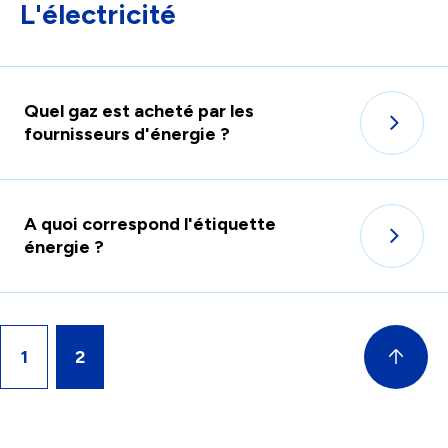
L'électricité
facili
la
sélec
Quel gaz est acheté par les
fournisseurs d'énergie ?
A quoi correspond l'étiquette
énergie ?
1
2