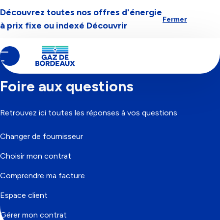
Découvrez toutes nos offres d'énergie
Aller à la navigation
Aller au contenu
Aller au pied-de-page
Fermer
à prix fixe ou indexé
Découvrir
Contenu
Fil
Accueil
principal
d'Ariane
Foire aux questions
Retrouvez ici toutes les réponses à vos questions
Changer de fournisseur
Choisir mon contrat
Comprendre ma facture
Espace client
Gérer mon contrat