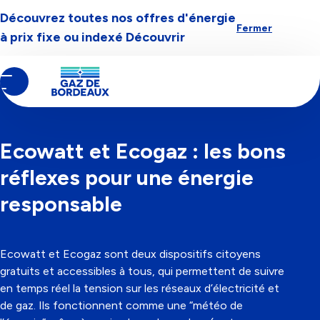
Découvrez toutes nos offres d'énergie
Aller à la navigation
Aller au contenu
Aller au pied-de-page
Fermer
à prix fixe ou indexé
Découvrir
Contenu
Fil
Notre actualité
principal
d'Ariane
CATÉGORIE
ÉCONOMIES D’ÉNERGIE
05/11/2025
Ecowatt et Ecogaz : les bons
réflexes pour une énergie
responsable
Ecowatt et Ecogaz sont deux dispositifs citoyens
gratuits et accessibles à tous, qui permettent de suivre
en temps réel la tension sur les réseaux d’électricité et
de gaz. Ils fonctionnent comme une “météo de