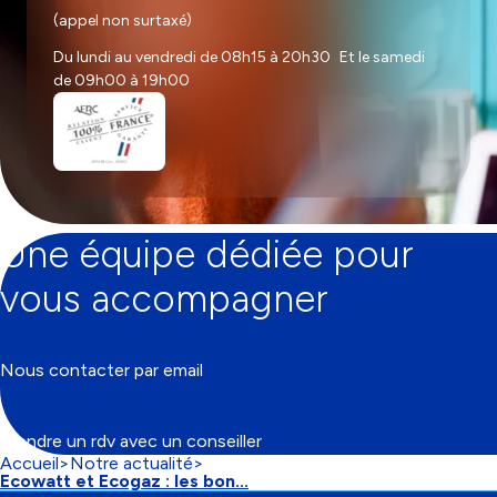
(appel non surtaxé)
Du lundi au vendredi de 08h15 à 20h30 Et le samedi
de 09h00 à 19h00
Une équipe dédiée pour
vous accompagner
Nous contacter par email
Prendre un rdv avec un conseiller
Accueil
Notre actualité
Fil
Ecowatt et Ecogaz : les bon...
d'Ariane