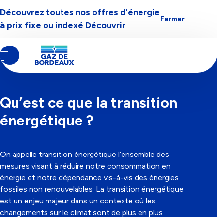
Découvrez toutes nos offres d'énergie
Aller à la navigation
Aller au contenu
Aller au pied-de-page
Fermer
à prix fixe ou indexé
Découvrir
Contenu
Fil
Tout savoir sur l'énergie
principal
d'Ariane
CATÉGORIE
ENVIRONNEMENT
14/03/2023
Qu’est ce que la transition
énergétique ?
On appelle transition énergétique l’ensemble des
mesures visant à réduire notre consommation en
énergie et notre dépendance vis-à-vis des énergies
fossiles non renouvelables. La transition énergétique
est un enjeu majeur dans un contexte où les
changements sur le climat sont de plus en plus