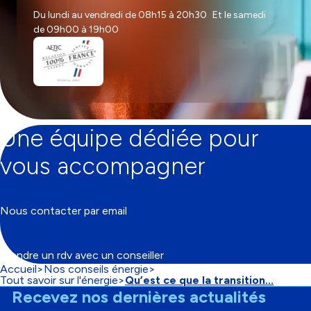
Du lundi au vendredi de 08h15 à 20h30 Et le samedi
de 09h00 à 19h00
Une équipe dédiée pour
vous accompagner
Nous contacter par email
Prendre un rdv avec un conseiller
Accueil
Nos conseils énergie
Fil
Tout savoir sur l'énergie
Qu’est ce que la transition...
d'Ariane
Recevez nos dernières actualités