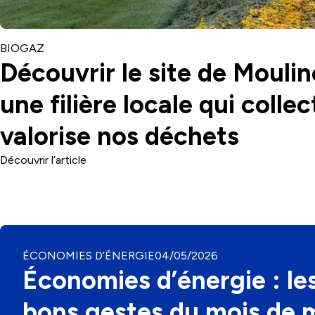
CATÉGORIE
BIOGAZ
Découvrir le site de Moulin
une filière locale qui collec
valorise nos déchets
Découvrir l’article
CATÉGORIE
ÉCONOMIES D’ÉNERGIE
04/05/2026
Économies d’énergie : le
bons gestes du mois de 