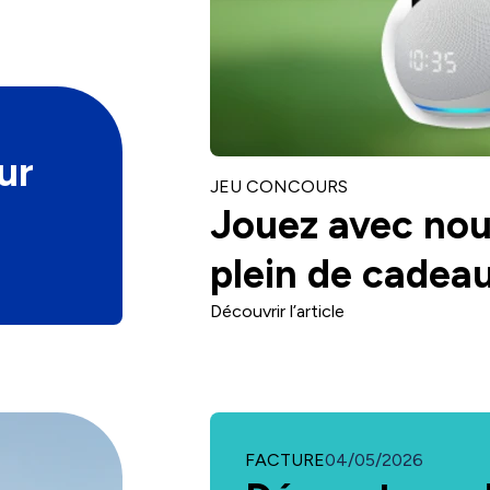
ur
CATÉGORIE
JEU CONCOURS
Jouez avec nou
plein de cadeau
Découvrir l’article
CATÉGORIE
FACTURE
04/05/2026