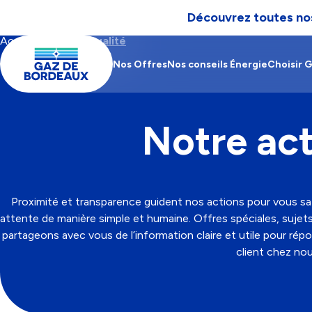
Découvrez toutes nos
Aller à la navigation
Aller au contenu
Aller au pied-de-page
Accueil
Notre actualité
Contenu
Fil
Main
principal
d'Ariane
navigation
Nos Offres
Nos conseils Énergie
Choisir 
Notre act
Proximité et transparence guident nos actions pour vous sa
attente de manière simple et humaine. Offres spéciales, sujet
partageons avec vous de l’information claire et utile pour rép
client chez nou