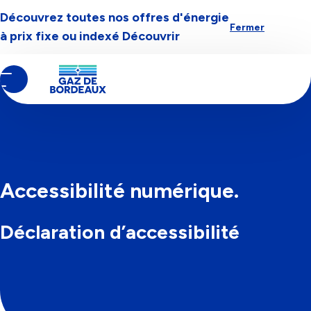
Découvrez toutes nos offres d'énergie
Aller à la navigation
Aller au contenu
Aller au pied-de-page
Fermer
à prix fixe ou indexé
Découvrir
Contenu
Fil
Accueil
principal
d'Ariane
Accessibilité numérique.
Déclaration d’accessibilité