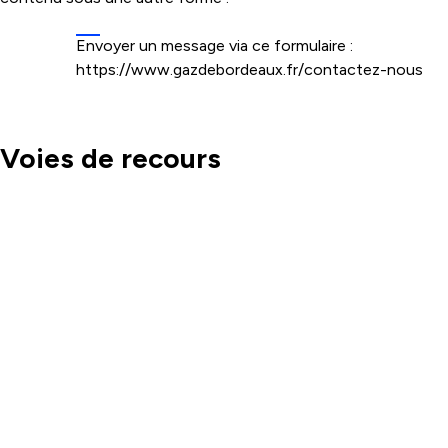
Envoyer un message via ce formulaire :
https://www.gazdebordeaux.fr/contactez-nous
Voies de recours
Écrire un message au Défenseur des droits :
https://formulaire.defenseurdesdroits.fr/
Contacter le délégué du Défenseur des droits
dans votre région :
https://www.defenseurdesdroits.fr/saisir/delegues
Envoyer un courrier par la poste (gratuit, ne pas
mettre de timbre) : Défenseur des droits ; Libre
réponse 71120 ; 75342 Paris CEDEX 07