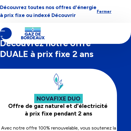
Découvrez toutes nos offres d'énergie
Aller à la navigation
Aller au contenu
Aller au pied-de-page
Fermer
à prix fixe ou indexé
Découvrir
Contenu
Fil
Nos offres d'énergie
principal
d'Ariane
Découvrez notre offre
DUALE à prix fixe 2 ans
NOVAFIXE DUO
Offre de gaz naturel et d'électricité
à prix fixe pendant 2 ans
Avec notre offre 100% renouvelable, vous soutenez la