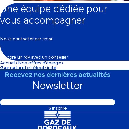
Une équipe dédiée pour
vous accompagner
Nous contacter par email
Prendre un rdv avec un conseiller
Accueil
Nos offres d'énergie
Fil
Gaz naturel et électricite
d'Ariane
Recevez nos dernières actualités
Newsletter
Adresse
S’inscrire
email