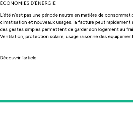
ÉCONOMIES D’ÉNERGIE
L’été n’est pas une période neutre en matière de consommatio
climatisation et nouveaux usages, la facture peut rapidemen
des gestes simples permettent de garder son logement au fr
Ventilation, protection solaire, usage raisonné des équipement
efficaces. Et si l’été devenait le moment idéal pour repenser s
Découvrir l’article