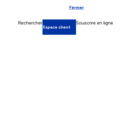
Fermer
Espace particulier
Rechercher
Souscrire en ligne
Espace client