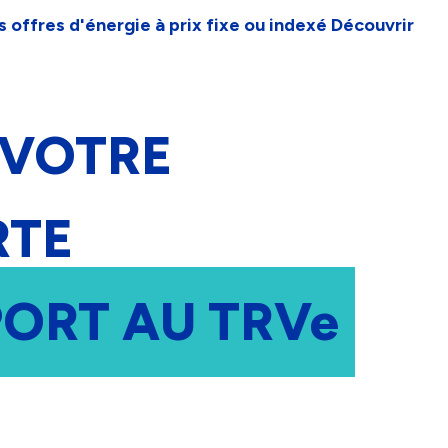
 offres d'énergie à prix fixe ou indexé
Découvrir
 Bordeaux
Gaz de Bordeaux
Aide et contact
 VOTRE
RTE
PORT AU TRVe
mmation