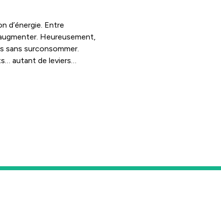
n d’énergie. Entre
t augmenter. Heureusement,
ais sans surconsommer.
s… autant de leviers
es habitudes ?