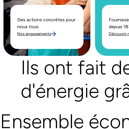
Des actions concrètes pour
Fournisse
nous tous
depuis 1
Nos engagements
Découvrir n
Ils ont fait
d'énergie gr
Ensemble écon