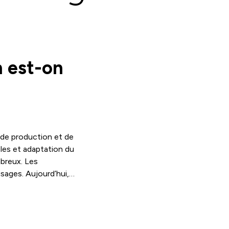
n est-on
 de production et de
les et adaptation du
mbreux. Les
usages. Aujourd’hui,
mique de long terme,
eindre 33 % d’énergies