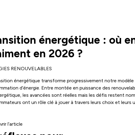
ansition énergétique : où e
aiment en 2026 ?
GIES RENOUVELABLES
nsition énergétique transforme progressivement notre modèle
mation d’énergie. Entre montée en puissance des renouvelab
ergétique, les avancées sont réelles mais les défis restent no
mateurs ont un rôle clé à jouer à travers leurs choix et leurs 
comprendre ces enjeux permet d’agir concrètement. Une dyna
r des transformations actuelles avec une ambition claire : att
elables d’ici 2030.
ir l’article