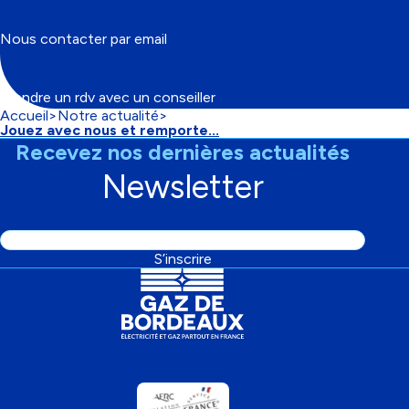
Nous contacter par email
Prendre un rdv avec un conseiller
Accueil
Notre actualité
Fil
Jouez avec nous et remporte...
d'Ariane
Recevez nos dernières actualités
Newsletter
Adresse
S’inscrire
email