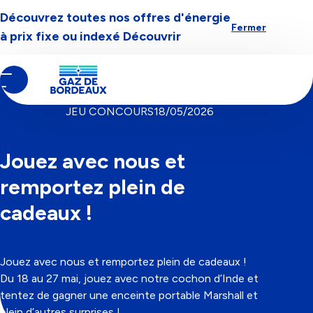
Découvrez toutes nos offres d'énergie
Aller à la navigation
Aller au contenu
Aller au pied-de-page
Fermer
à prix fixe ou indexé
Découvrir
Contenu
Fil
Notre actualité
principal
d'Ariane
CATÉGORIE
JEU CONCOURS
18/05/2026
Jouez avec nous et
remportez plein de
cadeaux !
Jouez avec nous et remportez plein de cadeaux !
Du 18 au 27 mai, jouez avec notre cochon d’Inde et
tentez de gagner une enceinte portable Marshall et
plein d’autres surprises !