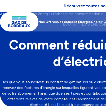
Découvrez toutes nos
Aller à la navigation
Aller au contenu
Aller au pied-de-page
Accueil
Nos conseils énergie
Maîtriser ma consommation d...
Contenu
Fil
Main
principal
d'Ariane
navigation
Nos Offres
Nos conseils Énergie
Choisir 
CATÉGORIE
ÉCONOMIES D'ÉNERGI
Comment réduir
d’électri
Dès que vous souscrivez un contrat de gaz naturel ou d’électr
recevez des factures d’énergie sur lesquelles figurent vos
de votre abonnement ainsi que diverses taxes et contributio
différents relevés de votre compteur et l’abonnement d
électricité il est lié aussi à la puissance sous