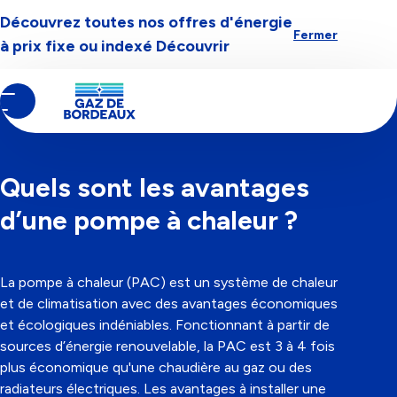
Découvrez toutes nos offres d'énergie
Aller à la navigation
Aller au contenu
Aller au pied-de-page
Fermer
à prix fixe ou indexé
Découvrir
Contenu
Fil
Matériel, entretien et dépa...
principal
d'Ariane
CATÉGORIE
ÉQUIPEMENT
23/12/2024
Quels sont les avantages
d’une pompe à chaleur ?
La pompe à chaleur (PAC) est un système de chaleur
et de climatisation avec des avantages économiques
et écologiques indéniables. Fonctionnant à partir de
sources d’énergie renouvelable, la PAC est 3 à 4 fois
plus économique qu'une chaudière au gaz ou des
radiateurs électriques. Les avantages à installer une