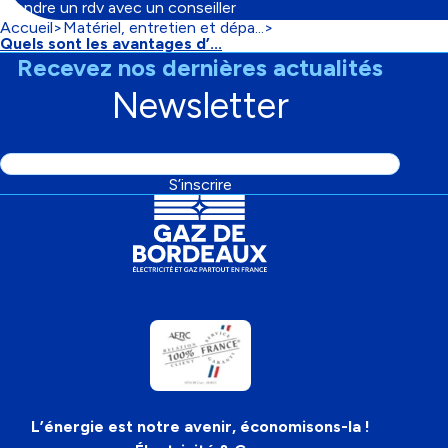
Prendre un rdv avec un conseiller
Accueil
Matériel, entretien et dépa...
Fil
Quels sont les avantages d’...
d'Ariane
Recevez nos dernières actualités
Newsletter
Adresse
S’inscrire
email
L’énergie est notre avenir, économisons-la !