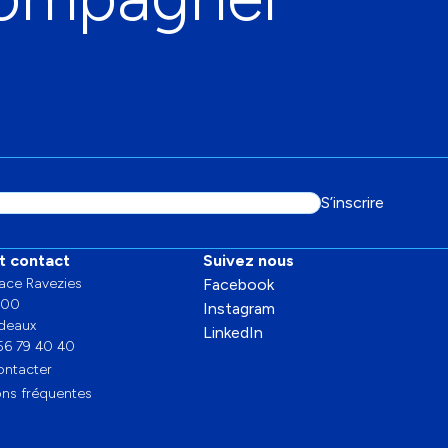
esse
S’inscrire
l
t contact
Suivez nous
lace Ravezies
Facebook
000
Instagram
deaux
LinkedIn
56 79 40 40
ontacter
ns fréquentes