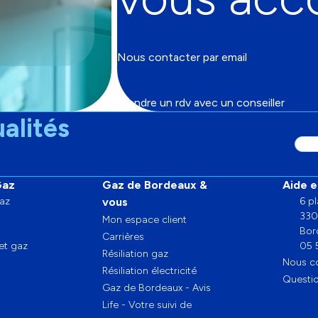
Nous contacter par email
Prendre un rdv avec un conseiller
alités
Adr
emai
Gaz
Gaz de Bordeaux &
Aide e
az
vous
6 p
33
Mon espace client
Bor
Carrières
 et gaz
05 
Résiliation gaz
Nous c
Résiliation électricité
Questio
Gaz de Bordeaux - Avis
Life - Votre suivi de