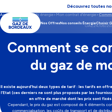
Découvrez toutes nos
Aller à la navigation
Aller au contenu
Aller au pied-de-page
Accueil
Nos conseils énergie
Mon contrat d'énergie
Commen
Contenu
Fil
Main
principal
d'Ariane
navigation
Nos Offres
Nos conseils Énergie
Choisir 
CATÉGORIE
GAZ
24/06/20
Comment se com
du gaz de mo
Il existe aujourd’hui deux types de tarif : les tarifs en o
l’Etat (ces derniers ne sont plus proposés par les fournisse
en offre de marché dont les prix sont fixés
Cependant, le prix du gaz est composé de 4 éléments co
commercialisation, les coûts de transport et de distribu