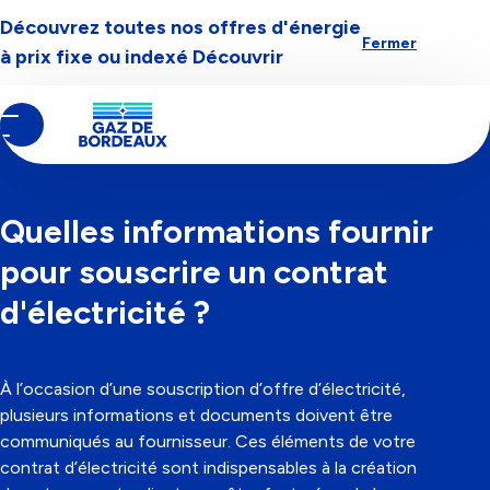
Découvrez toutes nos offres d'énergie
Aller à la navigation
Aller au contenu
Aller au pied-de-page
Fermer
à prix fixe ou indexé
Découvrir
Contenu
Fil
Mon contrat d'énergie
principal
d'Ariane
CATÉGORIE
DÉMARCHES
09/07/2025
Quelles informations fournir
pour souscrire un contrat
d'électricité ?
À l’occasion d’une souscription d’offre d’électricité,
plusieurs informations et documents doivent être
communiqués au fournisseur. Ces éléments de votre
contrat d’électricité sont indispensables à la création