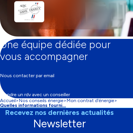
Une équipe dédiée pour
vous accompagner
Nous contacter par email
Prendre un rdv avec un conseiller
Accueil
Nos conseils énergie
Mon contrat d'énergie
Fil
Quelles informations fourni...
d'Ariane
Recevez nos dernières actualités
Newsletter