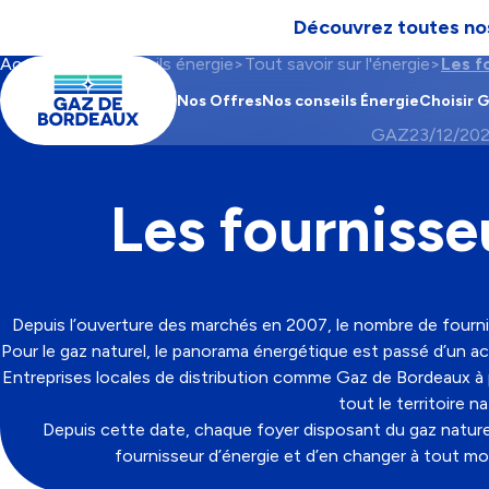
Découvrez toutes nos
Aller à la navigation
Aller au contenu
Aller au pied-de-page
Accueil
Nos conseils énergie
Tout savoir sur l'énergie
Les f
Contenu
Fil
Main
principal
d'Ariane
navigation
Nos Offres
Nos conseils Énergie
Choisir 
CATÉGORIE
GAZ
23/12/20
Les fournisse
Depuis l’ouverture des marchés en 2007, le nombre de fourn
Pour le gaz naturel, le panorama énergétique est passé d’un a
Entreprises locales de distribution comme Gaz de Bordeaux à p
tout le territoire na
Depuis cette date, chaque foyer disposant du gaz naturel
fournisseur d’énergie et d’en changer à tout 