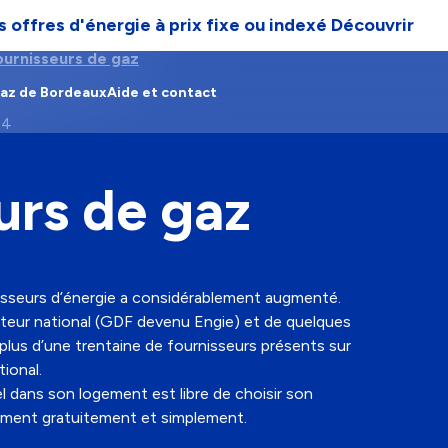
 offres d'énergie à prix fixe ou indexé
Découvrir
ournisseurs de gaz
Gaz de Bordeaux
Aide et contact
24
urs de gaz
isseurs d’énergie a considérablement augmenté.
cteur national (GDF devenu Engie) et de quelques
lus d’une trentaine de fournisseurs présents sur
tional.
 dans son logement est libre de choisir son
moment gratuitement et simplement.