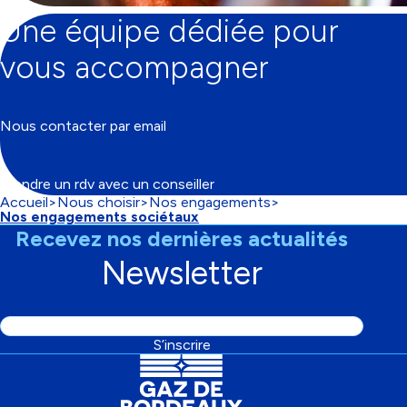
Une équipe dédiée pour
vous accompagner
Nous contacter par email
Prendre un rdv avec un conseiller
Accueil
Nous choisir
Nos engagements
Fil
Nos engagements sociétaux
d'Ariane
Recevez nos dernières actualités
Newsletter
Adresse
S’inscrire
email