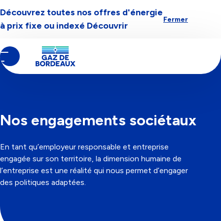
Découvrez toutes nos offres d'énergie
Aller à la navigation
Aller au contenu
Aller au pied-de-page
Fermer
à prix fixe ou indexé
Découvrir
Contenu
Fil
Nos engagements
principal
d'Ariane
Nos engagements sociétaux
En tant qu’employeur responsable et entreprise
engagée sur son territoire, la dimension humaine de
l’entreprise est une réalité qui nous permet d’engager
des politiques adaptées.