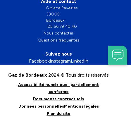
Aide et contact
6 place Ravezies
33000
Bordeaux
05 56 79 40 40
Nous contacter
Questions fréquentes
Suivez nous
Facebook
Instagram
LinkedIn
Gaz de Bordeaux
2024 © Tous droits réservés
Accessibilité numérique : partiellement
conforme
Documents contractuels
Données personnelles
Mentions légales
Plan du site