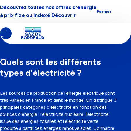
Découvrez toutes nos offres d'énergie
Aller à la navigation
Aller au contenu
Aller au pied-de-page
Fermer
à prix fixe ou indexé
Découvrir
Contenu
Fil
Tout savoir sur l'énergie
principal
d'Ariane
CATÉGORIE
ÉLECTRICITÉ
28/03/2024
Quels sont les différents
types d'électricité ?
Les sources de production de l’énergie électrique sont
très variées en France et dans le monde. On distingue 3
principales catégories d’électricité en fonction des
sources d’énergie : l’électricité nucléaire, l’électricité
issue des énergies fossiles et l’électricité verte
produite à partir des énergies renouvelables. Connaître