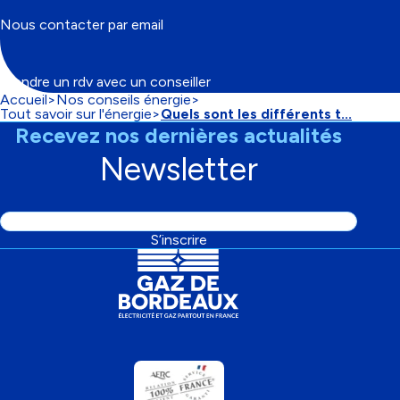
Nous contacter par email
Prendre un rdv avec un conseiller
Accueil
Nos conseils énergie
Fil
Tout savoir sur l'énergie
Quels sont les différents t...
d'Ariane
Recevez nos dernières actualités
Newsletter
Adresse
S’inscrire
email