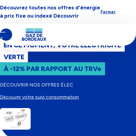
Découvrez toutes nos offres d'énergie
Aller à la navigation
Aller au contenu
Aller au pied-de-page
Fermer
à prix fixe ou indexé
Découvrir
Bienvenue chez Gaz de Bordeaux
Contenu
principal
EN CE MOMENT, VOTRE ÉLECTRICITÉ
VERTE
À -12% PAR RAPPORT AU TRVe
DÉCOUVRIR NOS OFFRES ÉLEC
Découvrir votre suivi consommation