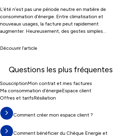
L’été n’est pas une période neutre en matière de
consommation d’énergie. Entre climatisation et
nouveaux usages, la facture peut rapidement
augmenter. Heureusement, des gestes simples
permettent de garder son logement au frais sans
surconsommer. Ventilation, protection solaire, usage
Découvrir l’article
raisonné des équipements… autant de leviers efficaces.
Et si l’été devenait le moment idéal pour repenser ses
habitudes ?
Questions les plus fréquentes
Souscription
Mon contrat et mes factures
Ma consommation d’énergie
Espace client
Offres et tarifs
Résiliation
Comment créer mon espace client ?
Comment bénéficier du Chèque Energie et