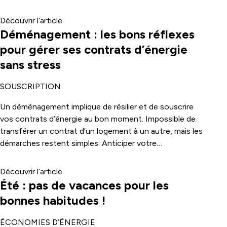
avancées sont réelles mais les défis restent nombreux.
Les consommateurs ont un rôle clé à jouer à travers
Découvrir l’article
leurs choix et leurs usages. Aujourd’hui, mieux
Déménagement : les bons réflexes
comprendre ces enjeux permet d’agir concrètement.
pour gérer ses contrats d’énergie
Une dynamique de long terme, au cœur des
sans stress
transformations actuelles avec une ambition claire :
atteindre 33 % d’énergies renouvelables d’ici 2030.
SOUSCRIPTION
Un déménagement implique de résilier et de souscrire
vos contrats d’énergie au bon moment. Impossible de
transférer un contrat d’un logement à un autre, mais les
démarches restent simples. Anticiper votre
souscription permet d’éviter toute coupure à l’arrivée.
C’est aussi l’occasion de revoir votre offre et vos
Découvrir l’article
besoins. Avec les bons réflexes, cette étape devient
Été : pas de vacances pour les
rapide et sans stress.
bonnes habitudes !
ÉCONOMIES D’ÉNERGIE