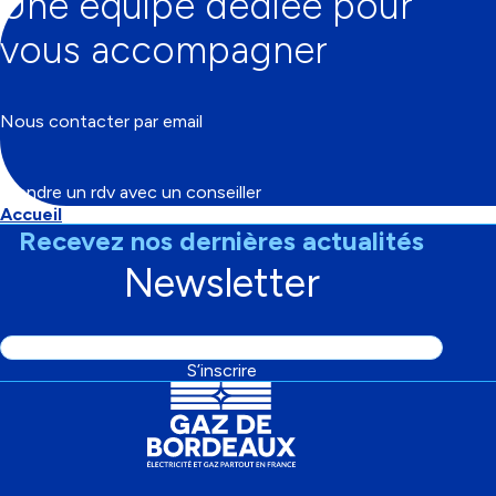
Une équipe dédiée pour
vous accompagner
Nous contacter par email
Prendre un rdv avec un conseiller
Accueil
Fil
Recevez nos dernières actualités
d'Ariane
Newsletter
Adresse
S’inscrire
email