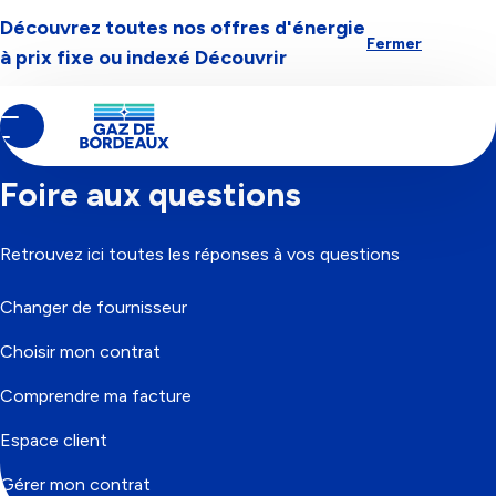
Découvrez toutes nos offres d'énergie
Aller à la navigation
Aller au contenu
Aller au pied-de-page
Fermer
à prix fixe ou indexé
Découvrir
Contenu
Fil
Accueil
principal
d'Ariane
Foire aux questions
Retrouvez ici toutes les réponses à vos questions
Changer de fournisseur
Choisir mon contrat
Comprendre ma facture
Espace client
Gérer mon contrat