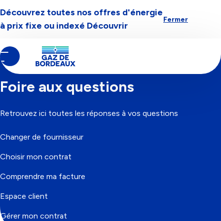
Découvrez toutes nos offres d'énergie
Aller à la navigation
Aller au contenu
Aller au pied-de-page
Fermer
à prix fixe ou indexé
Découvrir
Contenu
Fil
Accueil
principal
d'Ariane
Foire aux questions
Retrouvez ici toutes les réponses à vos questions
Changer de fournisseur
Choisir mon contrat
Comprendre ma facture
Espace client
Gérer mon contrat