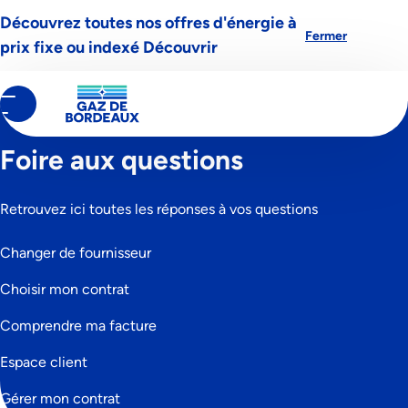
Découvrez toutes nos offres d'énergie à
Aller à la navigation
Aller au contenu
Aller au pied-de-page
Fermer
prix fixe ou indexé
Découvrir
Contenu
Fil
Accueil
principal
d'Ariane
Foire aux questions
Retrouvez ici toutes les réponses à vos questions
Changer de fournisseur
Choisir mon contrat
Comprendre ma facture
Espace client
Gérer mon contrat