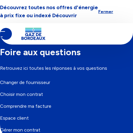
Découvrez toutes nos offres d'énergie
Aller à la navigation
Aller au contenu
Aller au pied-de-page
Fermer
à prix fixe ou indexé
Découvrir
Contenu
Fil
Accueil
principal
d'Ariane
Foire aux questions
Retrouvez ici toutes les réponses à vos questions
Changer de fournisseur
Choisir mon contrat
Comprendre ma facture
Espace client
Gérer mon contrat