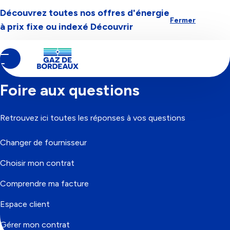
Découvrez toutes nos offres d'énergie
Aller à la navigation
Aller au contenu
Aller au pied-de-page
Fermer
à prix fixe ou indexé
Découvrir
Contenu
Fil
Accueil
principal
d'Ariane
Foire aux questions
Retrouvez ici toutes les réponses à vos questions
Changer de fournisseur
Choisir mon contrat
Comprendre ma facture
Espace client
Gérer mon contrat