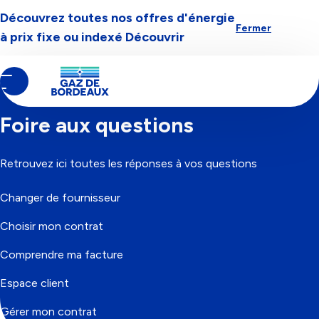
Découvrez toutes nos offres d'énergie
Aller à la navigation
Aller au contenu
Aller au pied-de-page
Fermer
à prix fixe ou indexé
Découvrir
Contenu
Fil
Accueil
principal
d'Ariane
Foire aux questions
Retrouvez ici toutes les réponses à vos questions
Changer de fournisseur
Choisir mon contrat
Comprendre ma facture
Espace client
Gérer mon contrat