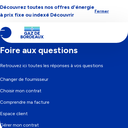
Découvrez toutes nos offres d'énergie
Aller à la navigation
Aller au contenu
Aller au pied-de-page
Fermer
à prix fixe ou indexé
Découvrir
Contenu
Fil
Accueil
principal
d'Ariane
Foire aux questions
Retrouvez ici toutes les réponses à vos questions
Changer de fournisseur
Choisir mon contrat
Comprendre ma facture
Espace client
Gérer mon contrat