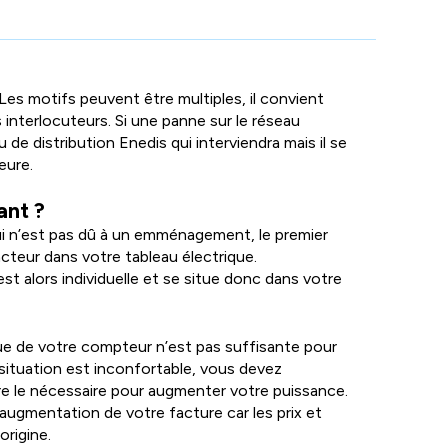
s'affichent
automatiquement
pour
faciliter
es motifs peuvent être multiples, il convient
la
s interlocuteurs. Si une panne sur le réseau
sélection.
 de distribution Enedis qui interviendra mais il se
eure.
ant ?
ui n’est pas dû à un emménagement, le premier
oncteur dans votre tableau électrique.
est alors individuelle et se situe donc dans votre
ue de votre compteur n’est pas suffisante pour
 situation est inconfortable, vous devez
re le nécessaire pour augmenter votre puissance.
ugmentation de votre facture car les prix et
origine.