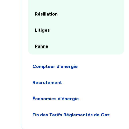
catégories
afficher
les
Résiliation
sous-
catégories
Litiges
Panne
Compteur d'énergie
Recrutement
Économies d'énergie
Fin des Tarifs Réglementés de Gaz