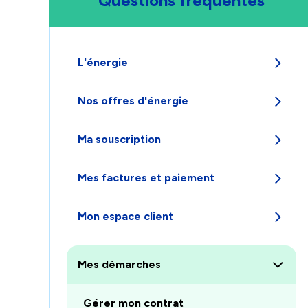
Questions fréquentes
L'énergie
Appuyez
Nos offres d'énergie
pour
afficher
Appuyez
les
Ma souscription
pour
sous-
afficher
catégories
Appuyez
les
Mes factures et paiement
pour
sous-
afficher
catégories
Appuyez
les
Mon espace client
pour
sous-
afficher
catégories
Appuyez
les
pour
sous-
Mes démarches
afficher
catégories
les
Appuyez
sous-
Gérer mon contrat
pour