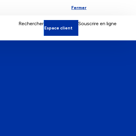
Fermer
Espace particulier
Rechercher
Souscrire en ligne
Espace client