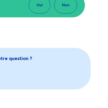
Oui
Non
tre question ?