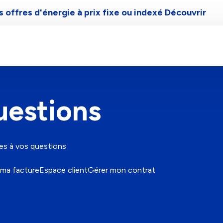
 offres d'énergie à prix fixe ou indexé
Découvrir
Gaz de Bordeaux
Aide et contact
uestions
es à vos questions
ma facture
Espace client
Gérer mon contrat