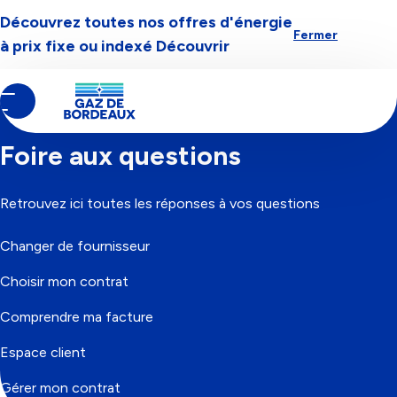
Découvrez toutes nos offres d'énergie
Aller à la navigation
Aller au contenu
Aller au pied-de-page
Fermer
à prix fixe ou indexé
Découvrir
Contenu
Fil
Accueil
principal
d'Ariane
Foire aux questions
Retrouvez ici toutes les réponses à vos questions
Changer de fournisseur
Choisir mon contrat
Comprendre ma facture
Espace client
Gérer mon contrat