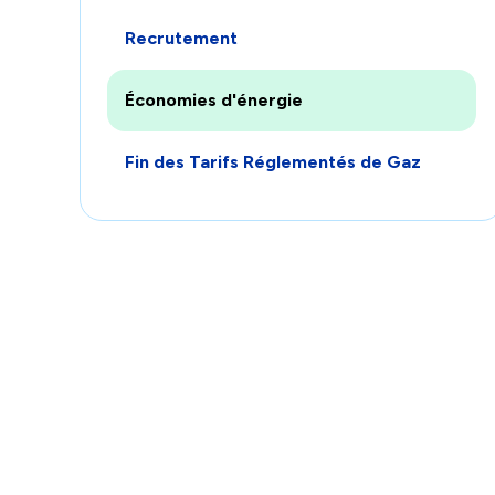
afficher
catégories
les
Recrutement
sous-
catégories
Économies d'énergie
Fin des Tarifs Réglementés de Gaz