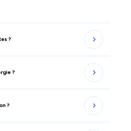
tes ?
ergie ?
on ?