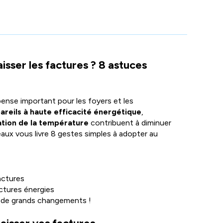
s'affichent
automatiquement
pour
faciliter
la
sélection.
isser les factures ? 8 astuces
ense important pour les foyers et les
pareils à haute efficacité énergétique
,
ation de la température
contribuent à diminuer
eaux vous livre 8 gestes simples à adopter au
actures
actures énergies
ur de grands changements !