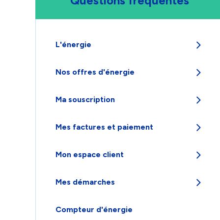
Questions fréquentes
L'énergie
Appuyez
Nos offres d'énergie
pour
afficher
Appuyez
les
Ma souscription
pour
sous-
afficher
catégories
Appuyez
les
Mes factures et paiement
pour
sous-
afficher
catégories
Appuyez
les
Mon espace client
pour
sous-
afficher
catégories
Appuyez
les
Mes démarches
pour
sous-
afficher
catégories
Appuyez
les
Compteur d'énergie
pour
sous-