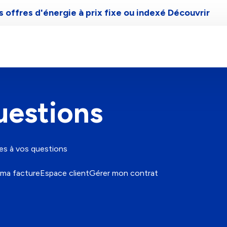
 offres d'énergie à prix fixe ou indexé
Découvrir
Gaz de Bordeaux
Aide et contact
uestions
es à vos questions
ma facture
Espace client
Gérer mon contrat