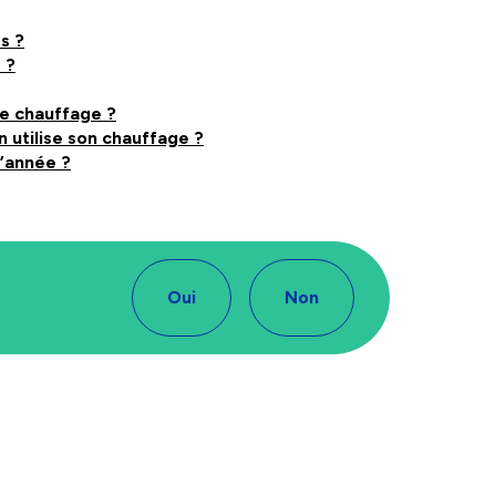
s ?
 ?
e chauffage ?
utilise son chauffage ?
’année ?
Oui
Non