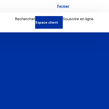
Fermer
Espace particulier
Rechercher
Souscrire en ligne
Espace client