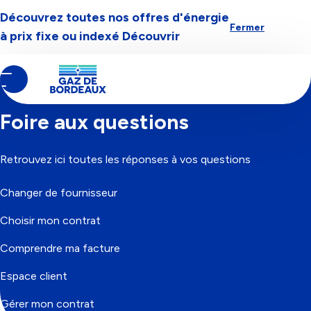
Découvrez toutes nos offres d'énergie
Aller à la navigation
Aller au contenu
Aller au pied-de-page
Fermer
à prix fixe ou indexé
Découvrir
Contenu
Fil
Accueil
principal
d'Ariane
Foire aux questions
Retrouvez ici toutes les réponses à vos questions
Changer de fournisseur
Choisir mon contrat
Comprendre ma facture
Espace client
Gérer mon contrat