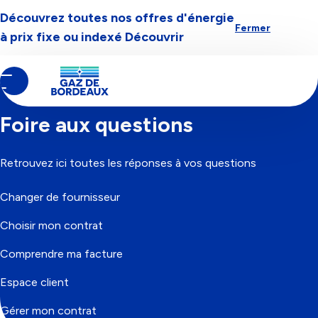
Découvrez toutes nos offres d'énergie
Aller à la navigation
Aller au contenu
Aller au pied-de-page
Fermer
à prix fixe ou indexé
Découvrir
Contenu
Fil
Accueil
principal
d'Ariane
Foire aux questions
Retrouvez ici toutes les réponses à vos questions
Changer de fournisseur
Choisir mon contrat
Comprendre ma facture
Espace client
Gérer mon contrat