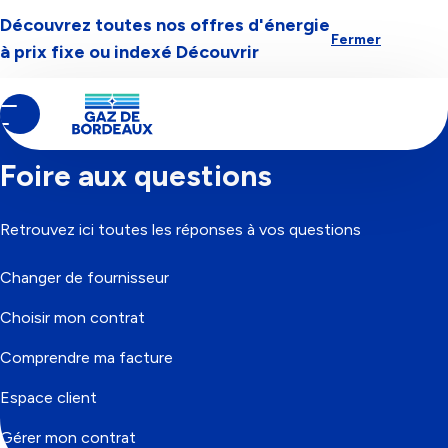
Découvrez toutes nos offres d'énergie
Aller à la navigation
Aller au contenu
Aller au pied-de-page
Fermer
à prix fixe ou indexé
Découvrir
Contenu
Fil
Accueil
principal
d'Ariane
Foire aux questions
Retrouvez ici toutes les réponses à vos questions
Changer de fournisseur
Choisir mon contrat
Comprendre ma facture
Espace client
Gérer mon contrat