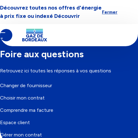
Découvrez toutes nos offres d'énergie
Aller à la navigation
Aller au contenu
Aller au pied-de-page
Fermer
à prix fixe ou indexé
Découvrir
Contenu
Fil
Accueil
principal
d'Ariane
Foire aux questions
Retrouvez ici toutes les réponses à vos questions
Changer de fournisseur
Choisir mon contrat
Comprendre ma facture
Espace client
Gérer mon contrat