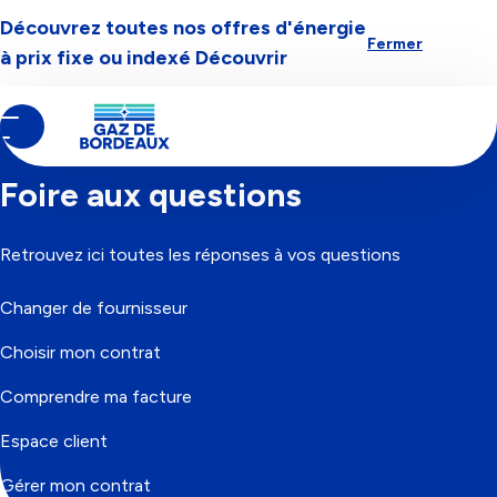
Découvrez toutes nos offres d'énergie
Aller à la navigation
Aller au contenu
Aller au pied-de-page
Fermer
à prix fixe ou indexé
Découvrir
Contenu
Fil
Accueil
principal
d'Ariane
Foire aux questions
Retrouvez ici toutes les réponses à vos questions
Changer de fournisseur
Choisir mon contrat
Comprendre ma facture
Espace client
Gérer mon contrat