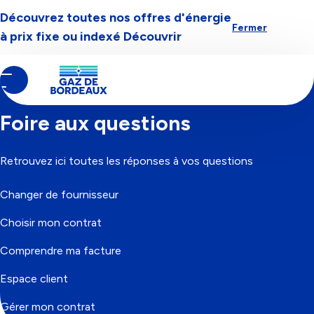
Découvrez toutes nos offres d'énergie
Aller à la navigation
Aller au contenu
Aller au pied-de-page
Fermer
à prix fixe ou indexé
Découvrir
Contenu
Fil
Accueil
principal
d'Ariane
Foire aux questions
Retrouvez ici toutes les réponses à vos questions
Changer de fournisseur
Choisir mon contrat
Comprendre ma facture
Espace client
Gérer mon contrat