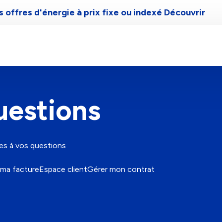
 offres d'énergie à prix fixe ou indexé
Découvrir
Gaz de Bordeaux
Aide et contact
uestions
es à vos questions
ma facture
Espace client
Gérer mon contrat