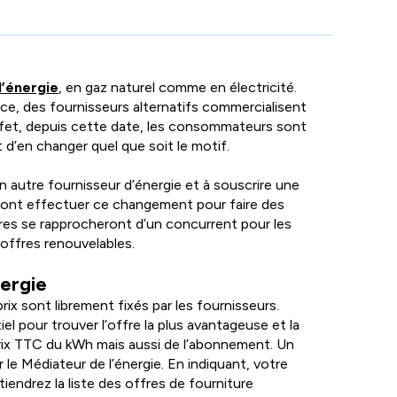
s'affichent
automatiquement
pour
faciliter
l’énergie
, en gaz naturel comme en électricité.
la
ce, des fournisseurs alternatifs commercialisent
sélection.
effet, depuis cette date, les consommateurs sont
et d’en changer quel que soit le motif.
n autre fournisseur d’énergie et à souscrire une
ont effectuer ce changement pour faire des
res se rapprocheront d’un concurrent pour les
 offres renouvelables.
nergie
ix sont librement fixés par les fournisseurs.
el pour trouver l’offre la plus avantageuse et la
rix TTC du kWh mais aussi de l’abonnement. Un
r le Médiateur de l’énergie. En indiquant, votre
endrez la liste des offres de fourniture