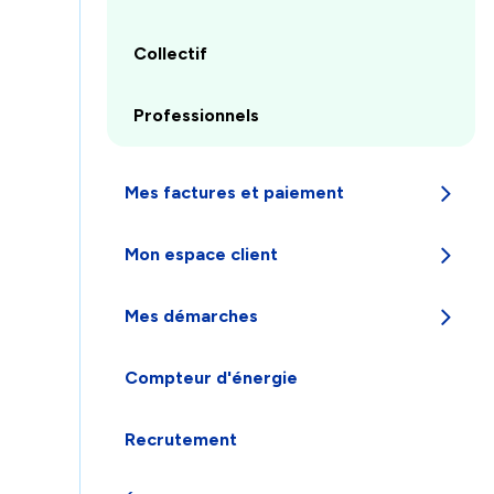
Collectif
Professionnels
Mes factures et paiement
Appuyez
Mon espace client
pour
afficher
Appuyez
les
Mes démarches
pour
sous-
afficher
catégories
Appuyez
les
Compteur d'énergie
pour
sous-
afficher
catégories
les
Recrutement
sous-
catégories