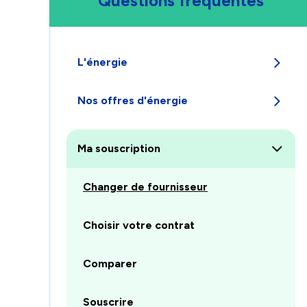
Questions fréquentes
L'énergie
Appuyez
Nos offres d'énergie
pour
afficher
Appuyez
les
pour
sous-
Ma souscription
afficher
catégories
les
Appuyez
sous-
Changer de fournisseur
pour
catégories
afficher
les
Choisir votre contrat
sous-
catégories
Comparer
Souscrire