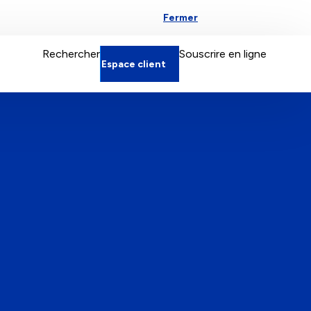
Fermer
Espace particulier
Rechercher
Souscrire en ligne
Espace client