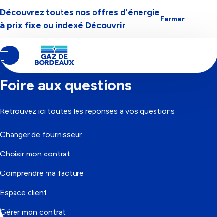
Découvrez toutes nos offres d'énergie
Aller à la navigation
Aller au contenu
Aller au pied-de-page
Fermer
à prix fixe ou indexé
Découvrir
Contenu
Fil
Accueil
principal
d'Ariane
Foire aux questions
Retrouvez ici toutes les réponses à vos questions
Changer de fournisseur
Choisir mon contrat
Comprendre ma facture
Espace client
Gérer mon contrat